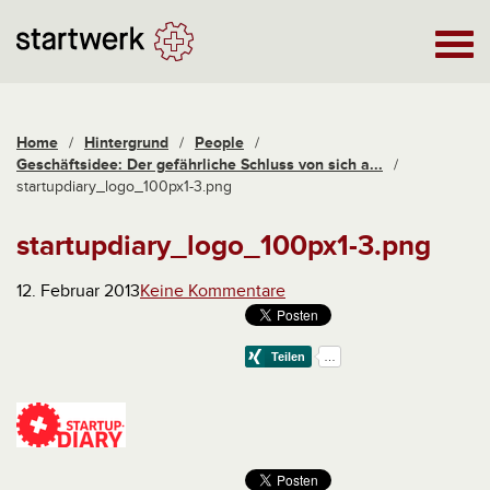
Home
/
Hintergrund
/
People
/
Geschäftsidee: Der gefährliche Schluss von sich a...
/
startupdiary_logo_100px1-3.png
startupdiary_logo_100px1-3.png
12. Februar 2013
Keine Kommentare