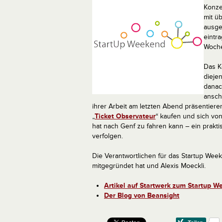
Konze
mit ü
ausge
eintr
Woche
Das K
dieje
danac
ansch
ihrer Arbeit am letzten Abend präsentiere
„
Ticket Observateur
“ kaufen und sich von
hat nach Genf zu fahren kann – ein prakti
verfolgen.
Die Verantwortlichen für das Startup Wee
mitgegründet hat und Alexis Moeckli.
Artikel auf Startwerk zum Startup W
Der Blog von Beansight