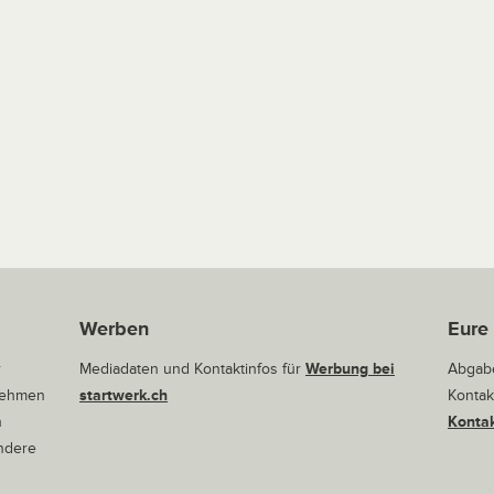
Werben
Eure
r
Mediadaten und Kontaktinfos für
Werbung bei
Abgabe
rnehmen
startwerk.ch
Kontak
n
Kontak
andere