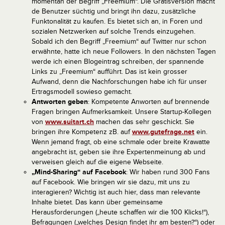
momentan der Begriff „Freemium“. Die Gratisversion macht
de Benutzer süchtig und bringt ihn dazu, zusätzliche
Funktonalität zu kaufen. Es bietet sich an, in Foren und
sozialen Netzwerken auf solche Trends einzugehen.
Sobald ich den Begriff „Freemium“ auf Twitter nur schon
erwähnte, hatte ich neue Followers. In den nächsten Tagen
werde ich einen Blogeintrag schreiben, der spannende
Links zu „Freemium“ aufführt. Das ist kein grosser
Aufwand, denn die Nachforschungen habe ich für unser
Ertragsmodell sowieso gemacht.
Antworten geben
: Kompetente Anworten auf brennende
Fragen bringen Aufmerksamkeit. Unsere Startup-Kollegen
von
www.suitart.ch
machen das sehr geschickt. Sie
bringen ihre Kompetenz zB. auf
www.gutefrage.net
ein.
Wenn jemand fragt, ob eine schmale oder breite Krawatte
angebracht ist, geben sie ihre Expertenmeinung ab und
verweisen gleich auf die eigene Webseite.
„Mind-Sharing“ auf Facebook
: Wir haben rund 300 Fans
auf Facebook. Wie bringen wir sie dazu, mit uns zu
interagieren? Wichtig ist auch hier, dass man relevante
Inhalte bietet. Das kann über gemeinsame
Herausforderungen („heute schaffen wir die 100 Klicks!“),
Befragungen („welches Design findet ihr am besten?“) oder