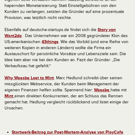
hapernden Monetarisierung: Statt Einstellgebühren von den
Kunden zu verlangen, setzten die Gründer auf eine prozentuale
Provision, was letztlich nicht reichte.
Ebenfalls auf deutsche-startups.de findet sich die
Story von
Want2do
. Das Unternehmen war ein 2008 gegründeter Klon des
US-amerikanischen
43things
. Wie das Vorbild (und eine Reihe von
weiteren Kopien in anderen Ländern) wollte die Firma ein
Austauschort für persönliche Vorsätze und Lebensziele sein. Die
Idee kam aber nie bei den Kunden an. Fazit der Gründer: „Die
Verkaufssau hat gefehlt.“
Why Wesabe Lost to Mint
. Marc Hedlund schreibt über seinen
missglückten Webservice, der Kunden beim Management der
eigenen Finanzen helfen sollte. Spannend hier:
Wesabe
hatte mit
Mint
einen direkten Konkurrenten, der am Schluss das Rennen
gemacht hat. Hedlung vergleicht rückblickend und listet einige der
Ursachen.
Startwerk-Beitrag zur Post-Mortem-Analyse von PlayCafe