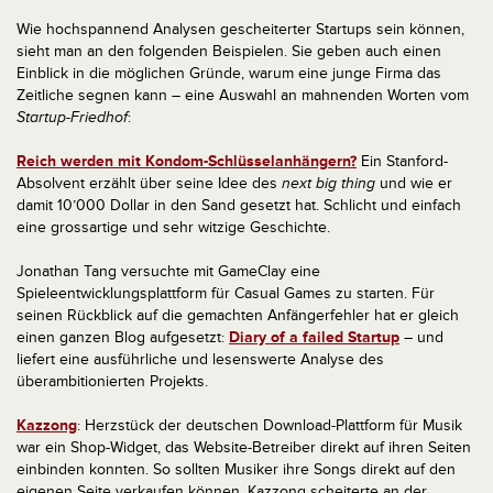
Wie hochspannend Analysen gescheiterter Startups sein können,
sieht man an den folgenden Beispielen. Sie geben auch einen
Einblick in die möglichen Gründe, warum eine junge Firma das
Zeitliche segnen kann – eine Auswahl an mahnenden Worten vom
Startup-Friedhof
:
Reich werden mit Kondom-Schlüsselanhängern?
Ein Stanford-
Absolvent erzählt über seine Idee des
next big thing
und wie er
damit 10’000 Dollar in den Sand gesetzt hat. Schlicht und einfach
eine grossartige und sehr witzige Geschichte.
Jonathan Tang versuchte mit GameClay eine
Spieleentwicklungsplattform für Casual Games zu starten. Für
seinen Rückblick auf die gemachten Anfängerfehler hat er gleich
einen ganzen Blog aufgesetzt:
Diary of a failed Startup
– und
liefert eine ausführliche und lesenswerte Analyse des
überambitionierten Projekts.
Kazzong
: Herzstück der deutschen Download-Plattform für Musik
war ein Shop-Widget, das Website-Betreiber direkt auf ihren Seiten
einbinden konnten. So sollten Musiker ihre Songs direkt auf den
eigenen Seite verkaufen können. Kazzong scheiterte an der