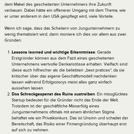
dem Makel des gescheiterten Unternehmers ihre Zukunft
verbauen. Dabei hätte ein offenerer Umgang mit dem Thema, wie
er unter anderem in den USA gespflegt wird, viele Vorteile.
Wenn ich sage, dass das Scheitern von Jungunternehmern zu
wenig thematisiert wird, dann moniere ich dies vor allem aus zwei
Gründen:
Lessons learned und wichtige Erkenntnisse
: Gerade
Erstgründer können aus dem Fazit eines gescheiterten
Unternehmens wertvolle Denkanstösse erhalten. Vielfach sind
diese auch hilfreicher als die beliebten „best pratices“, da sie
kritischer über das eigene Geschäftsmodell nachdenken
lassen während Erfolgsstorys meist alles ganz einfach
aussehen lassen.
Das Schreckgespenst des Ruins austreiben
. Ein missglücktes
Startup bedeutet für die Gründer nicht das Ende der Welt.
Trotzdem ist der geschäftliche Misserfolg eines
Jungunternehmens oftmals mit einem ähnlichen Stigma
behaftet wie ein Privatkonkurs. Das ist Unsinn und schadet der
Bereitschaft, das Risiko einer Firmengründung überhaupt erst
auf sich zu nehmen.