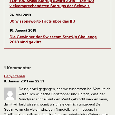
TOP 100 Swiss Startup Award 2019 – Die 100
vielversprechendsten Startups der Schweiz
24. Mai 2019
30 wissenswerte Facts über das IFJ
16. August 2018
Die Gewinner der Swisscom StartUp Challenge
2018 sind gekürt
1 Kommentar
Gaby Stäheli
9. Januar 2011 um 22:31
Da ist ja viel gegangen, seit wir zusammen bei Venturelab
waren! Ich wünsche Christopher und Bartjan, dass der
Nanolyzer schnell auf den Markt gebracht werden kann,
damit wir bald wissen, womit wir uns eigentlich umgeben! Der
Gedanke an die vielen winzigen Nanoteilchen im Essen, in
Textilien, Kosmetik usw. ist mir oft etwas unheimlich :-)Daher denke