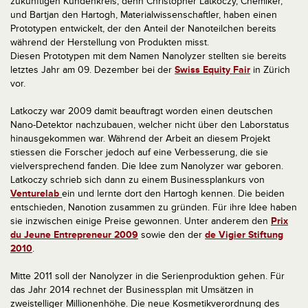
zukünftigen Kundenkreis, denn Christopher Latkoczy, Chemiker,
und Bartjan den Hartogh, Materialwissenschaftler, haben einen
Prototypen entwickelt, der den Anteil der Nanoteilchen bereits
während der Herstellung von Produkten misst.
Diesen Prototypen mit dem Namen Nanolyzer stellten sie bereits
letztes Jahr am 09. Dezember bei der
Swiss Equity Fair
in Zürich
vor.
Latkoczy war 2009 damit beauftragt worden einen deutschen
Nano-Detektor nachzubauen, welcher nicht über den Laborstatus
hinausgekommen war. Während der Arbeit an diesem Projekt
stiessen die Forscher jedoch auf eine Verbesserung, die sie
vielversprechend fanden. Die Idee zum Nanolyzer war geboren.
Latkoczy schrieb sich dann zu einem Businessplankurs von
Venturelab
ein und lernte dort den Hartogh kennen. Die beiden
entschieden, Nanotion zusammen zu gründen. Für ihre Idee haben
sie inzwischen einige Preise gewonnen. Unter anderem den
Prix
du Jeune Entrepreneur 2009
sowie den der
de Vigier Stiftung
2010
.
Mitte 2011 soll der Nanolyzer in die Serienproduktion gehen. Für
das Jahr 2014 rechnet der Businessplan mit Umsätzen in
zweistelliger Millionenhöhe. Die neue Kosmetikverordnung des