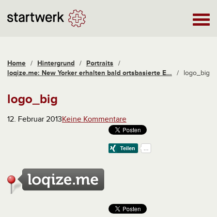
Home
/
Hintergrund
/
Portraits
/
loqize.me: New Yorker erhalten bald ortsbasierte E...
/
logo_big
logo_big
12. Februar 2013
Keine Kommentare