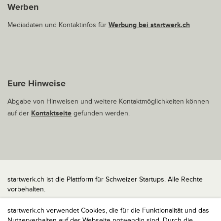
Werben
Mediadaten und Kontaktinfos für
Werbung bei startwerk.ch
Eure Hinweise
Abgabe von Hinweisen und weitere Kontaktmöglichkeiten können
auf der
Kontaktseite
gefunden werden.
startwerk.ch ist die Plattform für Schweizer Startups. Alle Rechte
vorbehalten.
Impressum
startwerk.ch verwendet Cookies, die für die Funktionalität und das
Kontakt
Nutzerverhalten auf der Webseite notwendig sind. Durch die