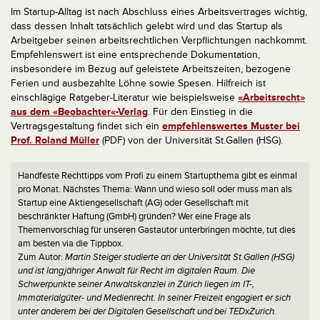
Im Startup-Alltag ist nach Abschluss eines Arbeitsvertrages wichtig,
dass dessen Inhalt tatsächlich gelebt wird und das Startup als
Arbeitgeber seinen arbeitsrechtlichen Verpflichtungen nachkommt.
Empfehlenswert ist eine entsprechende Dokumentation,
insbesondere im Bezug auf geleistete Arbeitszeiten, bezogene
Ferien und ausbezahlte Löhne sowie Spesen. Hilfreich ist
einschlägige Ratgeber-Literatur wie beispielsweise
«Arbeitsrecht»
aus dem «Beobachter«-Verlag
. Für den Einstieg in die
Vertragsgestaltung findet sich ein
empfehlenswertes Muster bei
Prof. Roland Müller
(PDF) von der Universität St.Gallen (HSG).
Handfeste Rechttipps vom Profi zu einem Startupthema gibt es einmal
pro Monat. Nächstes Thema: Wann und wieso soll oder muss man als
Startup eine Aktiengesellschaft (AG) oder Gesellschaft mit
beschränkter Haftung (GmbH) gründen? Wer eine Frage als
Themenvorschlag für unseren Gastautor unterbringen möchte, tut dies
am besten via die Tippbox.
Zum Autor:
Martin Steiger studierte an der Universität St.Gallen (HSG)
und ist langjähriger Anwalt für Recht im digitalen Raum. Die
Schwerpunkte seiner Anwaltskanzlei in Zürich liegen im IT-,
Immaterialgüter- und Medienrecht. In seiner Freizeit engagiert er sich
unter anderem bei der Digitalen Gesellschaft und bei TEDxZurich.