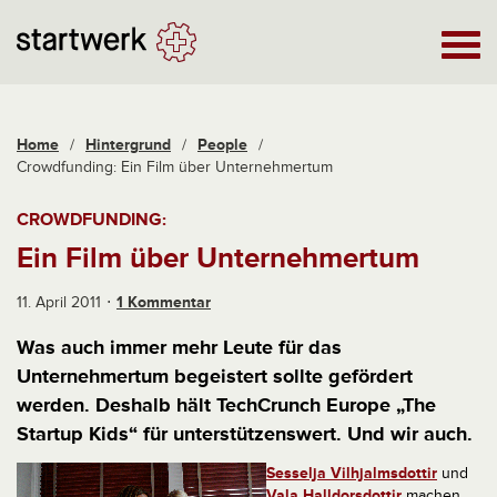
Home
/
Hintergrund
/
People
/
Crowdfunding: Ein Film über Unternehmertum
CROWDFUNDING:
Ein Film über Unternehmertum
11. April 2011
1 Kommentar
Was auch immer mehr Leute für das
Unternehmertum begeistert sollte gefördert
werden. Deshalb hält TechCrunch Europe „The
Startup Kids“ für unterstützenswert. Und wir auch.
Sesselja Vilhjalmsdottir
und
Vala Halldorsdottir
machen