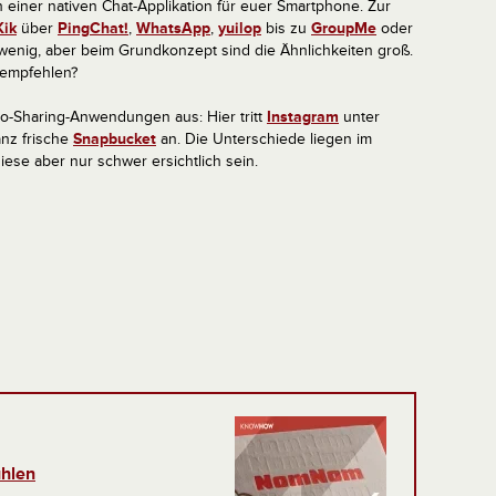
einer nativen Chat-Applikation für euer Smartphone. Zur
Kik
über
PingChat!
,
WhatsApp
,
yuilop
bis zu
GroupMe
oder
 wenig, aber beim Grundkonzept sind die Ähnlichkeiten groß.
 empfehlen?
o-Sharing-Anwendungen aus: Hier tritt
Instagram
unter
nz frische
Snapbucket
an. Die Unterschiede liegen im
iese aber nur schwer ersichtlich sein.
hlen