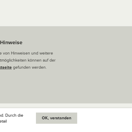
 Hinweise
 von Hinweisen und weitere
tmöglichkeiten können auf der
tseite
gefunden werden.
nd. Durch die
OK, verstanden
oben
tail