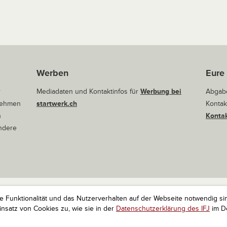
Werben
Eure
r
Mediadaten und Kontaktinfos für
Werbung bei
Abgabe
rnehmen
startwerk.ch
Kontak
n
Kontak
andere
ie Funktionalität und das Nutzerverhalten auf der Webseite notwendig si
r Startups. Alle Rechte vorbehalten.
Impressum
Kontakt
nach 
satz von Cookies zu, wie sie in der
Datenschutzerklärung des IFJ
im De