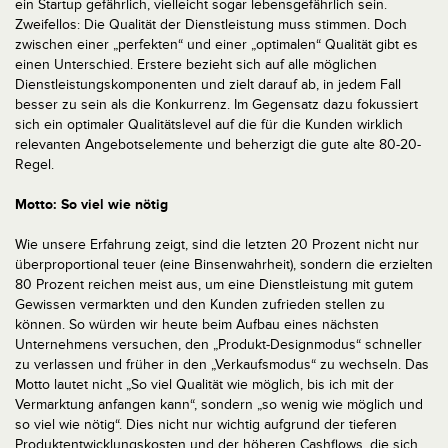
ein Startup gefährlich, vielleicht sogar lebensgefährlich sein.
Zweifellos: Die Qualität der Dienstleistung muss stimmen. Doch
zwischen einer „perfekten“ und einer „optimalen“ Qualität gibt es
einen Unterschied. Erstere bezieht sich auf alle möglichen
Dienstleistungskomponenten und zielt darauf ab, in jedem Fall
besser zu sein als die Konkurrenz. Im Gegensatz dazu fokussiert
sich ein optimaler Qualitätslevel auf die für die Kunden wirklich
relevanten Angebotselemente und beherzigt die gute alte 80-20-
Regel.
Motto: So viel wie nötig
Wie unsere Erfahrung zeigt, sind die letzten 20 Prozent nicht nur
überproportional teuer (eine Binsenwahrheit), sondern die erzielten
80 Prozent reichen meist aus, um eine Dienstleistung mit gutem
Gewissen vermarkten und den Kunden zufrieden stellen zu
können. So würden wir heute beim Aufbau eines nächsten
Unternehmens versuchen, den „Produkt-Designmodus“ schneller
zu verlassen und früher in den „Verkaufsmodus“ zu wechseln. Das
Motto lautet nicht „So viel Qualität wie möglich, bis ich mit der
Vermarktung anfangen kann“, sondern „so wenig wie möglich und
so viel wie nötig“. Dies nicht nur wichtig aufgrund der tieferen
Produktentwicklungskosten und der höheren Cashflows, die sich