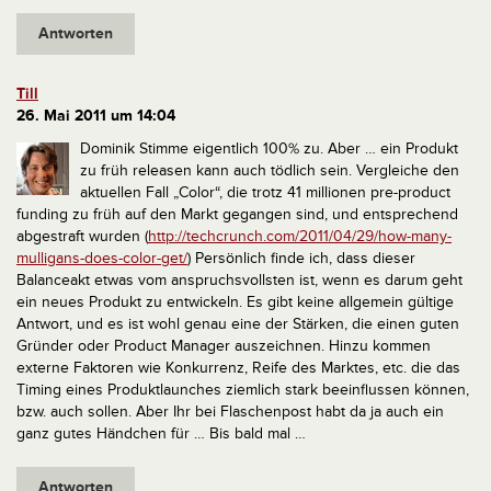
Antworten
Till
26. Mai 2011 um 14:04
Dominik
Stimme eigentlich 100% zu.
Aber … ein Produkt
zu früh releasen kann auch tödlich sein. Vergleiche den
aktuellen Fall „Color“, die trotz 41 millionen pre-product
funding zu früh auf den Markt gegangen sind, und entsprechend
abgestraft wurden (
http://techcrunch.com/2011/04/29/how-many-
mulligans-does-color-get/
)
Persönlich finde ich, dass dieser
Balanceakt etwas vom anspruchsvollsten ist, wenn es darum geht
ein neues Produkt zu entwickeln. Es gibt keine allgemein gültige
Antwort, und es ist wohl genau eine der Stärken, die einen guten
Gründer oder Product Manager auszeichnen.
Hinzu kommen
externe Faktoren wie Konkurrenz, Reife des Marktes, etc. die das
Timing eines Produktlaunches ziemlich stark beeinflussen können,
bzw. auch sollen.
Aber Ihr bei Flaschenpost habt da ja auch ein
ganz gutes Händchen für … Bis bald mal …
Antworten