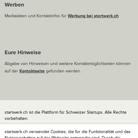
Werben
Mediadaten und Kontaktinfos für
Werbung bei startwerk.ch
Eure Hinweise
Abgabe von Hinweisen und weitere Kontaktmöglichkeiten können
auf der
Kontaktseite
gefunden werden.
startwerk.ch ist die Plattform für Schweizer Startups. Alle Rechte
vorbehalten.
Impressum
startwerk.ch verwendet Cookies, die für die Funktionalität und das
Kontakt
Nutzerverhalten auf der Webseite notwendig sind. Durch die