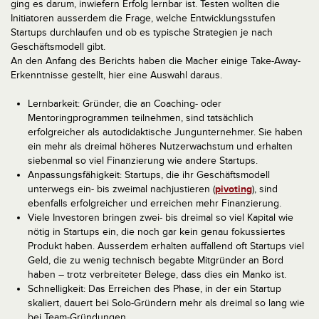
ging es darum, inwiefern Erfolg lernbar ist. Testen wollten die
Initiatoren ausserdem die Frage, welche Entwicklungsstufen
Startups durchlaufen und ob es typische Strategien je nach
Geschäftsmodell gibt.
An den Anfang des Berichts haben die Macher einige Take-Away-
Erkenntnisse gestellt, hier eine Auswahl daraus.
Lernbarkeit: Gründer, die an Coaching- oder
Mentoringprogrammen teilnehmen, sind tatsächlich
erfolgreicher als autodidaktische Jungunternehmer. Sie haben
ein mehr als dreimal höheres Nutzerwachstum und erhalten
siebenmal so viel Finanzierung wie andere Startups.
Anpassungsfähigkeit: Startups, die ihr Geschäftsmodell
unterwegs ein- bis zweimal nachjustieren (
pivoting
), sind
ebenfalls erfolgreicher und erreichen mehr Finanzierung.
Viele Investoren bringen zwei- bis dreimal so viel Kapital wie
nötig in Startups ein, die noch gar kein genau fokussiertes
Produkt haben. Ausserdem erhalten auffallend oft Startups viel
Geld, die zu wenig technisch begabte Mitgründer an Bord
haben – trotz verbreiteter Belege, dass dies ein Manko ist.
Schnelligkeit: Das Erreichen des Phase, in der ein Startup
skaliert, dauert bei Solo-Gründern mehr als dreimal so lang wie
bei Team-Gründungen.