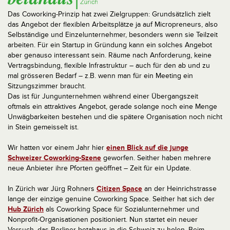
Das Coworking-Prinzip hat zwei Zielgruppen: Grundsätzlich zielt
das Angebot der flexiblen Arbeitsplätze ja auf Micropreneurs, also
Selbständige und Einzelunternehmer, besonders wenn sie Teilzeit
arbeiten. Für ein Startup in Gründung kann ein solches Angebot
aber genauso interessant sein. Räume nach Anforderung, keine
Vertragsbindung, flexible Infrastruktur – auch für den ab und zu
mal grösseren Bedarf – z.B. wenn man für ein Meeting ein
Sitzungszimmer braucht.
Das ist für Jungunternehmen während einer Übergangszeit
oftmals ein attraktives Angebot, gerade solange noch eine Menge
Unwägbarkeiten bestehen und die spätere Organisation noch nicht
in Stein gemeisselt ist.
Wir hatten vor einem Jahr hier
einen Blick auf die junge
Schweizer Coworking-Szene
geworfen. Seither haben mehrere
neue Anbieter ihre Pforten geöffnet – Zeit für ein Update.
In Zürich war Jürg Rohners
Citizen Space
an der Heinrichstrasse
lange der einzige genuine Coworking Space. Seither hat sich der
Hub Zürich
als Coworking Space für Sozialunternehmer und
Nonprofit-Organisationen positioniert. Nun startet ein neuer
Versuch, das Berliner betahaus in die Schweiz zu holen. Beim