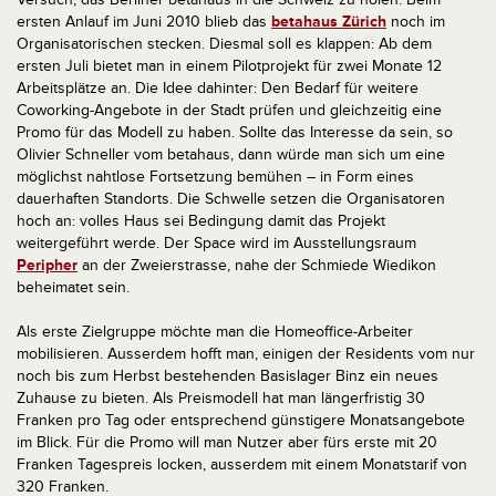
ersten Anlauf im Juni 2010 blieb das
betahaus Zürich
noch im
Organisatorischen stecken. Diesmal soll es klappen: Ab dem
ersten Juli bietet man in einem Pilotprojekt für zwei Monate 12
Arbeitsplätze an. Die Idee dahinter: Den Bedarf für weitere
Coworking-Angebote in der Stadt prüfen und gleichzeitig eine
Promo für das Modell zu haben. Sollte das Interesse da sein, so
Olivier Schneller vom betahaus, dann würde man sich um eine
möglichst nahtlose Fortsetzung bemühen – in Form eines
dauerhaften Standorts. Die Schwelle setzen die Organisatoren
hoch an: volles Haus sei Bedingung damit das Projekt
weitergeführt werde. Der Space wird im Ausstellungsraum
Peripher
an der Zweierstrasse, nahe der Schmiede Wiedikon
beheimatet sein.
Als erste Zielgruppe möchte man die Homeoffice-Arbeiter
mobilisieren. Ausserdem hofft man, einigen der Residents vom nur
noch bis zum Herbst bestehenden Basislager Binz ein neues
Zuhause zu bieten. Als Preismodell hat man längerfristig 30
Franken pro Tag oder entsprechend günstigere Monatsangebote
im Blick. Für die Promo will man Nutzer aber fürs erste mit 20
Franken Tagespreis locken, ausserdem mit einem Monatstarif von
320 Franken.