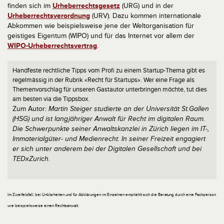
finden sich im
Urheberrechtsgesetz
(URG) und in der
Urheberrechtsverordnung
(URV). Dazu kommen internationale
Abkommen wie beispielsweise jene der Weltorganisation für
geistiges Eigentum (WIPO) und für das Internet vor allem der
WIPO-Urheberrechtsvertrag
.
Handfeste rechtliche Tipps vom Profi zu einem Startup-Thema gibt es
regelmässig in der Rubrik «Recht für Startups». Wer eine Frage als
Themenvorschlag für unseren Gastautor unterbringen möchte, tut dies
am besten via die Tippsbox.
Zum Autor:
Martin Steiger studierte an der Universität St.Gallen
(HSG) und ist langjähriger Anwalt für Recht im digitalen Raum.
Die Schwerpunkte seiner Anwaltskanzlei in Zürich liegen im IT-,
Immaterialgüter- und Medienrecht. In seiner Freizeit engagiert
er sich unter anderem bei der Digitalen Gesellschaft und bei
TEDxZurich.
Im Zweifelsfall, bei Unklarheiten und für Abklärungen im Einzelnen empfiehlt sich die Beratung durch eine Fachperson
wie beispielsweise einen Rechtsanwalt.