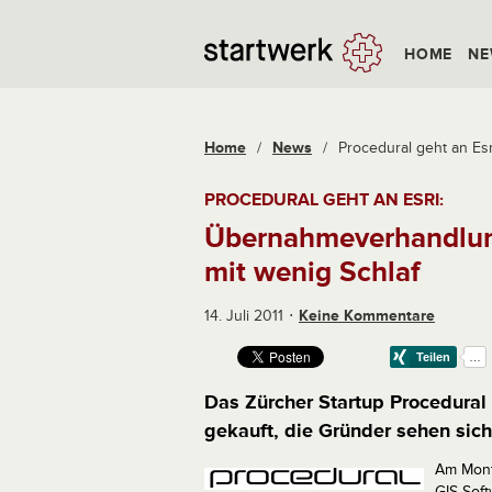
HOME
NE
Home
/
News
/
Procedural geht an Es
PROCEDURAL GEHT AN ESRI:
Übernahmeverhandlu
mit wenig Schlaf
14. Juli 2011
Keine Kommentare
Das Zürcher Startup Procedural
gekauft, die Gründer sehen sic
Am Mon
GIS-Sof