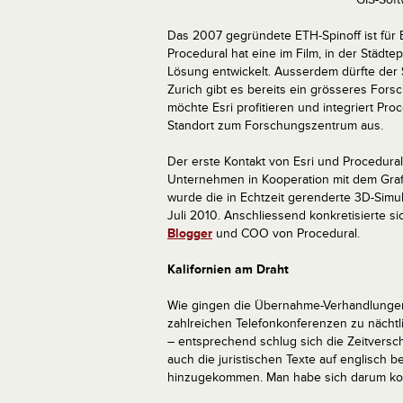
Das 2007 gegründete ETH-Spinoff ist für 
Procedural hat eine im Film, in der Städt
Lösung entwickelt. Ausserdem dürfte der 
Zurich gibt es bereits ein grösseres For
möchte Esri profitieren und integriert Pr
Standort zum Forschungszentrum aus.
Der erste Kontakt von Esri und Procedura
Unternehmen in Kooperation mit dem Graf
wurde die in Echtzeit gerenderte 3D-Simu
Juli 2010. Anschliessend konkretisierte s
Blogger
und COO von Procedural.
Kalifornien am Draht
Wie gingen die Übernahme-Verhandlungen v
zahlreichen Telefonkonferenzen zu nächtlic
– entsprechend schlug sich die Zeitversc
auch die juristischen Texte auf englisch
hinzugekommen. Man habe sich darum kom