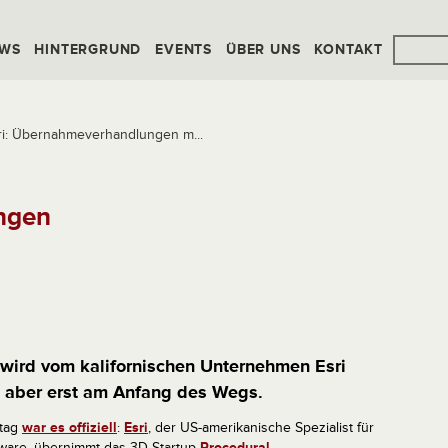
WS
HINTERGRUND
EVENTS
ÜBER UNS
KONTAKT
ri: Übernahmeverhandlungen m...
ngen
 wird vom kalifornischen Unternehmen Esri
h aber erst am Anfang des Wegs.
tag
war es offiziell
:
Esri
, der US-amerikanische Spezialist für
tware, übernimmt das 3D-Startup
Procedural
.