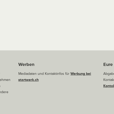
Werben
Eure
r
Mediadaten und Kontaktinfos für
Werbung bei
Abgabe
rnehmen
startwerk.ch
Kontak
n
Kontak
andere