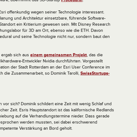
Esri offenkundig wegen seiner Technologie interessant.
eplanung und Architektur einsetzbare, führende Software-
Standort ein Kritierium gewesen sein. Mit Disney Research
schungslabor für 3D am Ort, ebenso wie die ETH. Davon
ocedural und seine Technologie nicht nur, sondern baut den
l ergab sich aus
einem gemeinsamen Projekt
, das die
ikhardware-Entwickler Nvidia durchführten.
Vorgestellt
lation der Stadt Rotterdam an der Esri User Conference im
ich die Zusammenarbeit, so Dominik Tarolli,
SwissStartups-
or sich? Dominik schildert eine Zeit mit wenig Schlaf und
her Zeit. Esris Hauptstandort ist das kalifornische Redlands
hiebung auf die Verhandlungstermine nieder. Dass gerade
 besprochen werden mussten, sei dabei erschwerend
petente Verstärkung an Bord geholt.