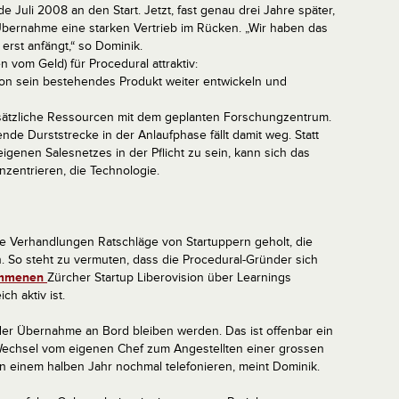
 Juli 2008 an den Start. Jetzt, fast genau drei Jahre später,
Übernahme eine starken Vertrieb im Rücken. „Wir haben das
erst anfängt,“ so Dominik.
vom Geld) für Procedural attraktiv:
tion sein bestehendes Produkt weiter entwickeln und
usätzliche Ressourcen mit dem geplanten Forschungzentrum.
nde Durststrecke in der Anlaufphase fällt damit weg. Statt
genen Salesnetzes in der Pflicht zu sein, kann sich das
nzentrieren, die Technologie.
ie Verhandlungen Ratschläge von Startuppern geholt, die
. So steht zu vermuten, dass die Procedural-Gründer sich
ommenen
Zürcher Startup Liberovision über Learnings
h aktiv ist.
der Übernahme an Bord bleiben werden. Das ist offenbar ein
 Wechsel vom eigenen Chef zum Angestellten einer grossen
 einem halben Jahr nochmal telefonieren, meint Dominik.