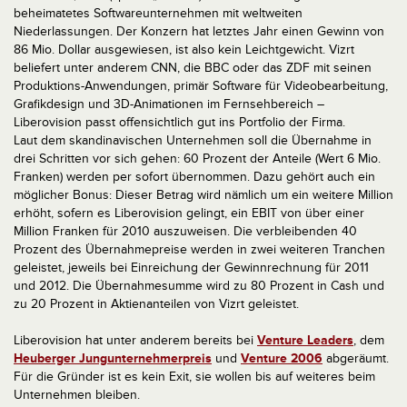
beheimatetes Softwareunternehmen mit weltweiten
Niederlassungen. Der Konzern hat letztes Jahr einen Gewinn von
86 Mio. Dollar ausgewiesen, ist also kein Leichtgewicht. Vizrt
beliefert unter anderem CNN, die BBC oder das ZDF mit seinen
Produktions-Anwendungen, primär Software für Videobearbeitung,
Grafikdesign und 3D-Animationen im Fernsehbereich –
Liberovision passt offensichtlich gut ins Portfolio der Firma.
Laut dem skandinavischen Unternehmen soll die Übernahme in
drei Schritten vor sich gehen: 60 Prozent der Anteile (Wert 6 Mio.
Franken) werden per sofort übernommen. Dazu gehört auch ein
möglicher Bonus: Dieser Betrag wird nämlich um ein weitere Million
erhöht, sofern es Liberovision gelingt, ein EBIT von über einer
Million Franken für 2010 auszuweisen. Die verbleibenden 40
Prozent des Übernahmepreise werden in zwei weiteren Tranchen
geleistet, jeweils bei Einreichung der Gewinnrechnung für 2011
und 2012. Die Übernahmesumme wird zu 80 Prozent in Cash und
zu 20 Prozent in Aktienanteilen von Vizrt geleistet.
Liberovision hat unter anderem bereits bei
Venture Leaders
, dem
Heuberger Jungunternehmerpreis
und
Venture 2006
abgeräumt.
Für die Gründer ist es kein Exit, sie wollen bis auf weiteres beim
Unternehmen bleiben.