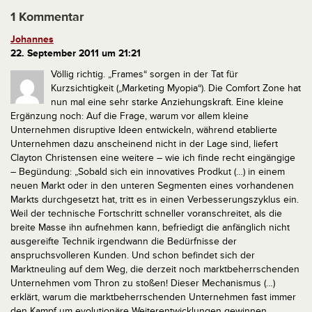
1 Kommentar
Johannes
22. September 2011 um 21:21
Völlig richtig. „Frames“ sorgen in der Tat für
Kurzsichtigkeit („Marketing Myopia“). Die Comfort Zone hat
nun mal eine sehr starke Anziehungskraft.
Eine kleine
Ergänzung noch: Auf die Frage, warum vor allem kleine
Unternehmen disruptive Ideen entwickeln, während etablierte
Unternehmen dazu anscheinend nicht in der Lage sind, liefert
Clayton Christensen eine weitere – wie ich finde recht eingängige
– Begündung:
„Sobald sich ein innovatives Prodkut (…) in einem
neuen Markt oder in den unteren Segmenten eines vorhandenen
Markts durchgesetzt hat, tritt es in einen Verbesserungszyklus ein.
Weil der technische Fortschritt schneller voranschreitet, als die
breite Masse ihn aufnehmen kann, befriedigt die anfänglich nicht
ausgereifte Technik irgendwann die Bedürfnisse der
anspruchsvolleren Kunden. Und schon befindet sich der
Marktneuling auf dem Weg, die derzeit noch marktbeherrschenden
Unternehmen vom Thron zu stoßen! Dieser Mechanismus (…)
erklärt, warum die marktbeherrschenden Unternehmen fast immer
den Kampf um evolutionäre Weiterentwicklungen gewinnen,