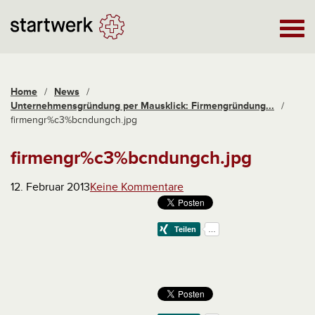
Home
/
News
/
Unternehmensgründung per Mausklick: Firmengründung...
/
firmengr%c3%bcndungch.jpg
firmengr%c3%bcndungch.jpg
12. Februar 2013
Keine Kommentare