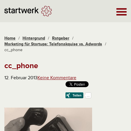
Home
/
Hintergrund
/
Ratgeber
/
Marketing für Startups: Telefonakquise vs. Adwords
/
cc_phone
cc_phone
12. Februar 2013
Keine Kommentare