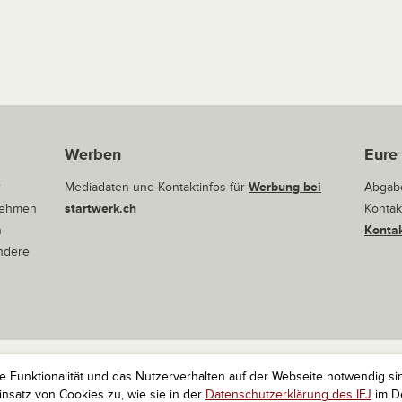
Werben
Eure
r
Mediadaten und Kontaktinfos für
Werbung bei
Abgabe
rnehmen
startwerk.ch
Kontak
n
Kontak
andere
ie Funktionalität und das Nutzerverhalten auf der Webseite notwendig si
r Startups. Alle Rechte vorbehalten.
Impressum
Kontakt
nach 
satz von Cookies zu, wie sie in der
Datenschutzerklärung des IFJ
im De