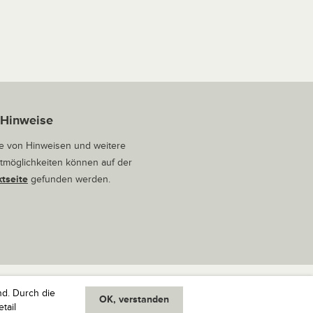
 Hinweise
 von Hinweisen und weitere
tmöglichkeiten können auf der
tseite
gefunden werden.
nd. Durch die
OK, verstanden
oben
tail