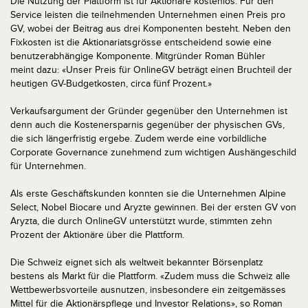
Die Nutzung der Plattform ist für Aktionäre kostenlos. Für den
Service leisten die teilnehmenden Unternehmen einen Preis pro
GV, wobei der Beitrag aus drei Komponenten besteht. Neben den
Fixkosten ist die Aktionariatsgrösse entscheidend sowie eine
benutzerabhängige Komponente. Mitgründer Roman Bühler
meint dazu: «Unser Preis für OnlineGV beträgt einen Bruchteil der
heutigen GV-Budgetkosten, circa fünf Prozent.»
Verkaufsargument der Gründer gegenüber den Unternehmen ist
denn auch die Kostenersparnis gegenüber der physischen GVs,
die sich längerfristig ergebe. Zudem werde eine vorbildliche
Corporate Governance zunehmend zum wichtigen Aushängeschild
für Unternehmen.
Als erste Geschäftskunden konnten sie die Unternehmen Alpine
Select, Nobel Biocare und Aryzte gewinnen. Bei der ersten GV von
Aryzta, die durch OnlineGV unterstützt wurde, stimmten zehn
Prozent der Aktionäre über die Plattform.
Die Schweiz eignet sich als weltweit bekannter Börsenplatz
bestens als Markt für die Plattform. «Zudem muss die Schweiz alle
Wettbewerbsvorteile ausnutzen, insbesondere ein zeitgemässes
Mittel für die Aktionärspflege und Investor Relations», so Roman