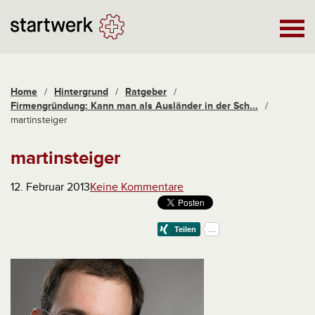
Home
/
Hintergrund
/
Ratgeber
/
Firmengründung: Kann man als Ausländer in der Sch...
/
martinsteiger
martinsteiger
12. Februar 2013
Keine Kommentare