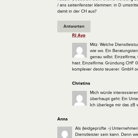
/ ans seitenfenster klemmen: in D umstritt
damit in der CH aus?
Antworten
PJ Ayo
Mitz: Welche Dienstleis
wie wo.
Ein Beratungsterm
genau willst. Einzelfir
hast.
Einzelfirma: Gründung CHF 
komplexer desto teuerer: GmbH o
Christina
Mich würde interessiere
überhaupt geht: Ein Unt
Ich überlege mir das zB
Anna
Als (leidgeprüfte :-) Unternehmeri
Dienstleister sein kann. Denn wie