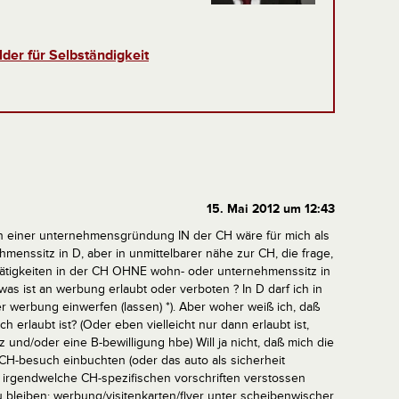
der für Selbständigkeit
15. Mai 2012 um 12:43
ach einer unternehmensgründung IN der CH wäre für mich als
enssitz in D, aber in unmittelbarer nähe zur CH, die frage,
tätigkeiten in der CH OHNE wohn- oder unternehmenssitz in
 was ist an werbung erlaubt oder verboten ? In D darf ich in
r werbung einwerfen (lassen) *). Aber woher weiß ich, daß
 erlaubt ist? (Oder eben vielleicht nur dann erlaubt ist,
 und/oder eine B-bewilligung hbe)
Will ja nicht, daß mich die
-besuch einbuchten (oder das auto als sicherheit
n irgendwelche CH-spezifischen vorschriften verstossen
 bleiben: werbung/visitenkarten/flyer unter scheibenwischer