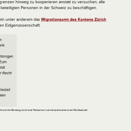
ergrenzen hinweg zu kooperieren anstatt zu versuchen, alle
eteiligten Personen in der Schweiz zu beschäftigen.
eln unter anderem das
Migrationsamt des Kantons Zürich
en Eidgenossenschaft.
em
rik
rbringen
. Zum
ität
ür Recht
reizeit
alen
ehlt sich die Beratung durch eine Fachperson wie beispielsweise einen Rechtsanwalt.