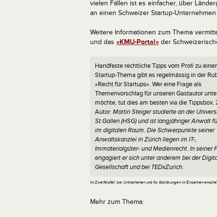
vielen Fällen ist es einfacher, über Länd
an einen Schweizer Startup-Unternehmen b
Weitere Informationen zum Thema vermitt
und das
«KMU-Portal»
der Schweizerisch
Handfeste rechtliche Tipps vom Profi zu ein
Startup-Thema gibt es regelmässig in der Rub
«Recht für Startups». Wer eine Frage als
Themenvorschlag für unseren Gastautor unte
möchte, tut dies am besten via die Tippsbox
Autor:
Martin Steiger studierte an der Univers
St.Gallen (HSG) und ist langjähriger Anwalt f
im digitalen Raum. Die Schwerpunkte seiner
Anwaltskanzlei in Zürich liegen im IT-,
Immaterialgüter- und Medienrecht. In seiner F
engagiert er sich unter anderem bei der Digit
Gesellschaft und bei TEDxZurich.
Im Zweifelsfall, bei Unklarheiten und für Abklärungen im Einzelnen empfi
Mehr zum Thema: