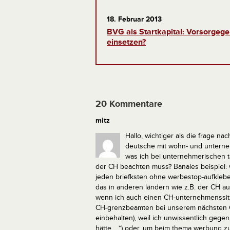
18. Februar 2013
BVG als Startkapital: Vorsorgegel
einsetzen?
20 Kommentare
mitz
Hallo,
wichtiger als die frage n
deutsche mit wohn- und unternehm
was ich bei unternehmerischen 
der CH beachten muss?
Banales beispiel:
jeden briefksten ohne werbestop-aufklebe
das in anderen ländern wie z.B. der CH auch
wenn ich auch einen CH-unternehmenssitz
CH-grenzbeamten bei unserem nächsten CH
einbehalten), weil ich unwissentlich gege
hätte…
*) oder, um beim thema werbung zu