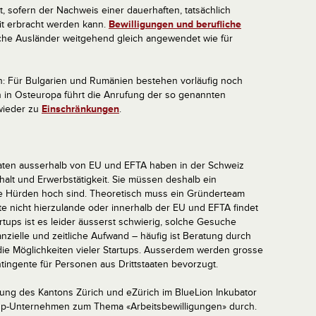
t, sofern der Nachweis einer dauerhaften, tatsächlich
it erbracht werden kann.
Bewilligungen und berufliche
he Ausländer weitgehend gleich angewendet wie für
: Für Bulgarien und Rumänien bestehen vorläufig noch
en in Osteuropa führt die Anrufung der so genannten
 wieder zu
Einschränkungen
.
aaten ausserhalb von EU und EFTA haben in der Schweiz
halt und Erwerbstätigkeit. Sie müssen deshalb ein
e Hürden hoch sind. Theoretisch muss ein Gründerteam
te nicht hierzulande oder innerhalb der EU und EFTA findet
rtups ist es leider äusserst schwierig, solche Gesuche
anzielle und zeitliche Aufwand – häufig ist Beratung durch
ie Möglichkeiten vieler Startups. Ausserdem werden grosse
ngente für Personen aus Drittstaaten bevorzugt.
rung des Kantons Zürich und eZürich im BlueLion Inkubator
tup-Unternehmen zum Thema «Arbeitsbewilligungen» durch.