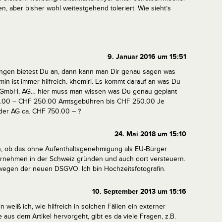
en, aber bisher wohl weitestgehend toleriert. Wie sieht’s
9. Januar 2016 um 15:51
tungen bietest Du an, dann kann man Dir genau sagen was
in ist immer hilfreich.
khemiri: Es kommt darauf an was Du
ma, GmbH, AG… hier muss man wissen was Du genau geplant
0.00 – CHF 250.00 Amtsgebühren bis CHF 250.00
Je
der AG ca. CHF 750.00 – ?
24. Mai 2018 um 15:10
n, ob das ohne Aufenthaltsgenehmigung als EU-Bürger
ernehmen in der Schweiz gründen und auch dort versteuern.
 wegen der neuen DSGVO. Ich bin Hochzeitsfotografin.
10. September 2013 um 15:16
n weiß ich, wie hilfreich in solchen Fällen ein externer
 aus dem Artikel hervorgeht, gibt es da viele Fragen, z.B.