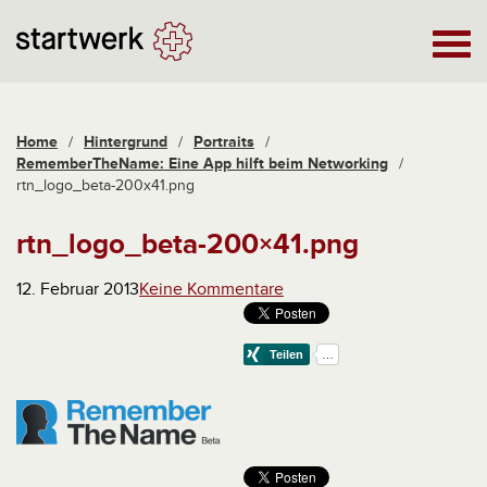
Home
/
Hintergrund
/
Portraits
/
RememberTheName: Eine App hilft beim Networking
/
rtn_logo_beta-200x41.png
rtn_logo_beta-200×41.png
12. Februar 2013
Keine Kommentare