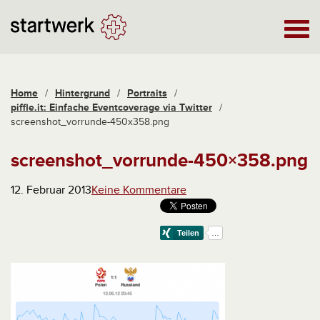
Home
/
Hintergrund
/
Portraits
/
piffle.it: Einfache Eventcoverage via Twitter
/
screenshot_vorrunde-450x358.png
screenshot_vorrunde-450×358.png
12. Februar 2013
Keine Kommentare