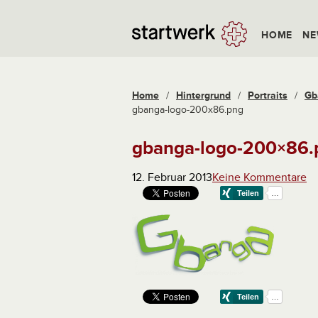
HOME
NE
Home
/
Hintergrund
/
Portraits
/
Gb
gbanga-logo-200x86.png
gbanga-logo-200×86.
12. Februar 2013
Keine Kommentare