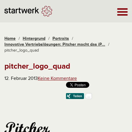
Home
/
Hintergrund
/
Portraits
/
Innovative Vertriebslösungen: Pitcher macht das iP...
/
pitcher_logo_quad
pitcher_logo_quad
12. Februar 2013
Keine Kommentare