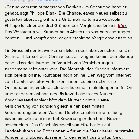
«
Genug vom rein strategischen Denken
» im Consulting habe er
gehabt, sagt Philippe Blank. Die Chance, etwas Neues selbst zu
gestalten überzeugte ihn, ins Unternehmertum zu wechseln.
Philippe ist einer der drei Gründer des Vergleichsdienstes
bfox
.
Das Webstartup will Kunden beim Abschluss von Versicherungen
beraten – und kämpft dabei gegen etablierte Vergleichsdienste an.
Ein Grossteil der Schweizer sei falsch oder überversichert, so die
Gründer. Hier soll der Dienst ansetzen. Zugute kommt dem Startup
dabei, dass das Internet im Vertrieb von Versicherungen
zunehmend relevanter wird. Die Mehrzahl der Kunden informiert
sich bereits online, kauft aber noch offline. Den Weg vom Internet
zum Berater will bfox verkürzen, indem es eine detaillierte
Onlineberatung anbietet, die bereits erste Empfehlungen trifft. Das
unter anderem anhand des Risikoverhaltens des Nutzers.
Anschliessend schlägt bfox dem Nutzer nicht nur eine
Versicherung vor, sondern gleich einen bestimmten
Versicherungsberater. Welcher Berater empfohlen wird, hängt
davon ab, wie gut dieser bei Bewertungen durch die Nutzer
abschneidet. Das Geschäftsmodell von bfox basiert auf
Leadgebühren und Provisionen – für an die Versicherer vermittelte
Kunden und abgeschlossene Policen erhält das Startup Geld.