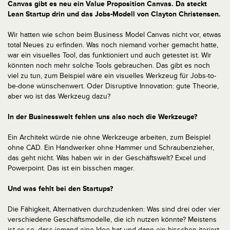
Canvas gibt es neu ein Value Proposition Canvas. Da steckt
Lean Startup drin und das Jobs-Modell von Clayton Christensen.
Wir hatten wie schon beim Business Model Canvas nicht vor, etwas
total Neues zu erfinden. Was noch niemand vorher gemacht hatte,
war ein visuelles Tool, das funktioniert und auch getestet ist. Wir
könnten noch mehr solche Tools gebrauchen. Das gibt es noch
viel zu tun, zum Beispiel wäre ein visuelles Werkzeug für Jobs-to-
be-done wünschenwert. Oder Disruptive Innovation: gute Theorie,
aber wo ist das Werkzeug dazu?
In der Businesswelt fehlen uns also noch die Werkzeuge?
Ein Architekt würde nie ohne Werkzeuge arbeiten, zum Beispiel
ohne CAD. Ein Handwerker ohne Hammer und Schraubenzieher,
das geht nicht. Was haben wir in der Geschäftswelt? Excel und
Powerpoint. Das ist ein bisschen mager.
Und was fehlt bei den Startups?
Die Fähigkeit, Alternativen durchzudenken: Was sind drei oder vier
verschiedene Geschäftsmodelle, die ich nutzen könnte? Meistens
ist es so, dass jemand eine Idee hat und dann ein bisschen iteriert.