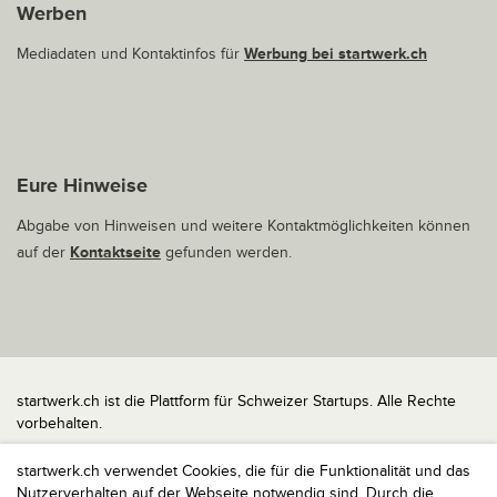
Werben
Mediadaten und Kontaktinfos für
Werbung bei startwerk.ch
Eure Hinweise
Abgabe von Hinweisen und weitere Kontaktmöglichkeiten können
auf der
Kontaktseite
gefunden werden.
startwerk.ch ist die Plattform für Schweizer Startups. Alle Rechte
vorbehalten.
Impressum
startwerk.ch verwendet Cookies, die für die Funktionalität und das
Kontakt
Nutzerverhalten auf der Webseite notwendig sind. Durch die