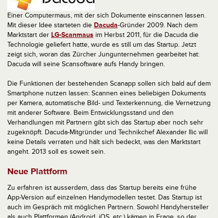
Einer Computermaus, mit der sich Dokumente einscannen lassen.
Mit dieser Idee starteten die
Dacuda
-Gründer 2009. Nach dem
Marktstart der
LG-Scanmaus
im Herbst 2011, für die Dacuda die
Technologie geliefert hatte, wurde es still um das Startup. Jetzt
zeigt sich, woran das Zürcher Jungunternehmen gearbeitet hat:
Dacuda will seine Scansoftware aufs Handy bringen.
Die Funktionen der bestehenden Scanapp sollen sich bald auf dem
Smartphone nutzen lassen: Scannen eines beliebigen Dokuments
per Kamera, automatische Bild- und Texterkennung, die Vernetzung
mit anderer Software. Beim Entwicklungsstand und den
Verhandlungen mit Partnern gibt sich das Startup aber noch sehr
zugeknöpft. Dacuda-Mitgründer und Technikchef Alexander Ilic will
keine Details verraten und hält sich bedeckt, was den Marktstart
angeht. 2013 soll es soweit sein.
Neue Plattform
Zu erfahren ist ausserdem, dass das Startup bereits eine frühe
App-Version auf einzelnen Handymodellen testet. Das Startup ist
auch im Gespräch mit möglichen Partnern. Sowohl Handyhersteller
als auch Plattformen (Android, iOS, etc.) kämen in Frage, so der