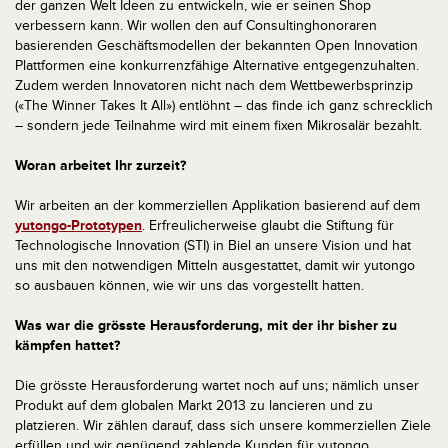
der ganzen Welt Ideen zu entwickeln, wie er seinen Shop
verbessern kann. Wir wollen den auf Consultinghonoraren
basierenden Geschäftsmodellen der bekannten Open Innovation
Plattformen eine konkurrenzfähige Alternative entgegenzuhalten.
Zudem werden Innovatoren nicht nach dem Wettbewerbsprinzip
(«The Winner Takes It All») entlöhnt – das finde ich ganz schrecklich
– sondern jede Teilnahme wird mit einem fixen Mikrosalär bezahlt.
Woran arbeitet Ihr zurzeit?
Wir arbeiten an der kommerziellen Applikation basierend auf dem
yutongo-Prototypen
. Erfreulicherweise glaubt die Stiftung für
Technologische Innovation (STI) in Biel an unsere Vision und hat
uns mit den notwendigen Mitteln ausgestattet, damit wir yutongo
so ausbauen können, wie wir uns das vorgestellt hatten.
Was war die grösste Herausforderung, mit der ihr bisher zu
kämpfen hattet?
Die grösste Herausforderung wartet noch auf uns; nämlich unser
Produkt auf dem globalen Markt 2013 zu lancieren und zu
platzieren. Wir zählen darauf, dass sich unsere kommerziellen Ziele
erfüllen und wir genügend zahlende Kunden für yutongo