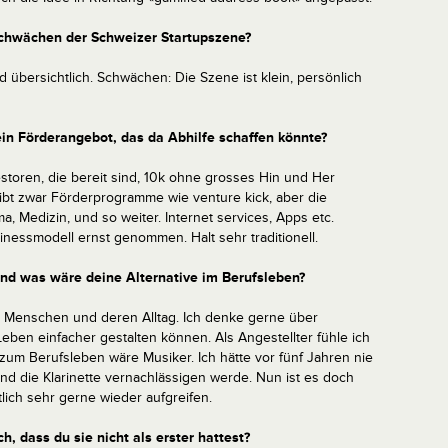
Schwächen der Schweizer Startupszene?
nd übersichtlich. Schwächen: Die Szene ist klein, persönlich
in Förderangebot, das da Abhilfe schaffen könnte?
storen, die bereit sind, 10k ohne grosses Hin und Her
gibt zwar Förderprogramme wie venture kick, aber die
, Medizin, und so weiter. Internet services, Apps etc.
nessmodell ernst genommen. Halt sehr traditionell.
d was wäre deine Alternative im Berufsleben?
ür Menschen und deren Alltag. Ich denke gerne über
ben einfacher gestalten können. Als Angestellter fühle ich
ve zum Berufsleben wäre Musiker. Ich hätte vor fünf Jahren nie
nd die Klarinette vernachlässigen werde. Nun ist es doch
ich sehr gerne wieder aufgreifen.
h, dass du sie nicht als erster hattest?