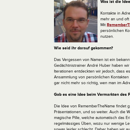
Was ist die Id
Kontakte in Adr
mehr an und oft
Mit
RememberT
persönlichen Kon
nutzen.
Wie seid ihr darauf gekommen?
Das Vergessen von Namen ist ein bekan
Gedächtnistrainer André Huber haben w
Iterationen entdeckten wir jedoch, dass es
Ansammlung von persönlichen Kontakten v
gar nicht mehr so richtig, wen man im Ad
Gab es eine Idee beim Vermarkten des Pr
Die Idee von RememberTheName findet gut
Präsentationen, und so weiter. Auch die W
magische Pille, welche automatisch das E
regelmässiges Üben, wozu nur wenige Leute
sowas leider schlecht. Daher haben wir a