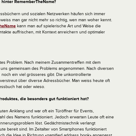
ee hinter RememberTheName?
essbüchern und sozialen Netzwerken häufen sich immer
 weiss man gar nicht mehr so richtig, wen man woher kennt.
heName
kann man auf spielerische Art und Weise die
takte auffrischen, mit Kontext anreichern und optimaler
ntes Problem. Nach meinem Zusammentreffen mit dem
ir uns gemeinsam des Problems angenommen. Nach diversen
 noch ein viel grösseres gibt: Die unkontrollierte
erstreut über diverse Adressbücher. Man weiss heute oft
ressbuch hat oder wieso.
oduktes, die besonders gut funktioniert hat?
en Anklang und war oft ein Türöffner für Events,
ahl des Namens funktioniert. Jedoch erwarten Leute oft eine
rinnerungsproblem löst. Gedächtnistechnik verlangt
 bereit sind. Im Zeitalter von Smartphones funktioniert
uch die Idee in Richtung «gamified address book» angepasst.