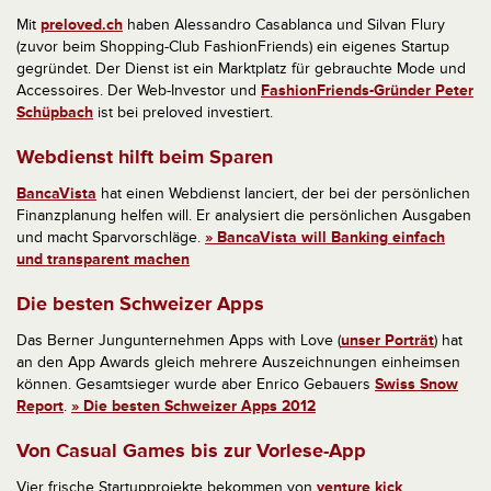
Mit
preloved.ch
haben Alessandro Casablanca und Silvan Flury
(zuvor beim Shopping-Club FashionFriends) ein eigenes Startup
gegründet. Der Dienst ist ein Marktplatz für gebrauchte Mode und
Accessoires. Der Web-Investor und
FashionFriends-Gründer Peter
Schüpbach
ist bei preloved investiert.
Webdienst hilft beim Sparen
BancaVista
hat einen Webdienst lanciert, der bei der persönlichen
Finanzplanung helfen will. Er analysiert die persönlichen Ausgaben
und macht Sparvorschläge.
» BancaVista will Banking einfach
und transparent machen
Die besten Schweizer Apps
Das Berner Jungunternehmen Apps with Love (
unser Porträt
) hat
an den App Awards gleich mehrere Auszeichnungen einheimsen
können. Gesamtsieger wurde aber Enrico Gebauers
Swiss Snow
Report
.
» Die besten Schweizer Apps 2012
Von Casual Games bis zur Vorlese-App
Vier frische Startupprojekte bekommen von
venture kick