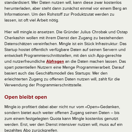
standardisiert. Wer Daten nutzen will, kann diese zwar kostenlos
herunterladen, aber steht dann zunächst einmal vor einem Berg an
Informationen. Um den Rohstoff zur Produktzutat werden zu
lassen, ist oft viel Arbeit nötig.
Hier will mingle.io ansetzen. Die Gründer Julius Chrobak und Ostap
Cherkashin wollen mit ihrem Dienst den Zugang zu bestehenden
Datenschätzen vereinfachen. Mingle ist ein Stück Infrastruktur: Das
Startup hostet öffentlich verfügbare Daten auf seinen Servern und
entwickelt Programmierschnittstellen, mit den sich App-gerechte
und nutzerfreundliche
Abfragen
an die Daten machen lassen. Das
spart potentiellen Nutzern eine Menge Programmierarbeit. Darauf
basiert auch das Geschäftsmodell des Startups: Wer den
erleichterten Zugang zu offenen Daten nutzen will, zahlt für die
Verwendung der Programmierschnittstelle.
Open bleibt open
Mingle.io profitiert dabei aber nicht nur vom «Open»-Gedanken,
sondern bietet auch weiter offenen Zugang seinen Daten – bis
zum einem festgelegten Quota kann Mingle kostenlos genutzt
werden. Erst, wer den Dienst intensiver nutzen will, muss auf ein
bezahltes Abo zurückgreifen.