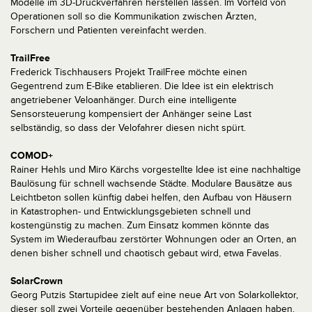
Modelle im 3D-Druckverfahren herstellen lassen. Im Vorfeld von
Operationen soll so die Kommunikation zwischen Ärzten,
Forschern und Patienten vereinfacht werden.
TrailFree
Frederick Tischhausers Projekt TrailFree möchte einen
Gegentrend zum E-Bike etablieren. Die Idee ist ein elektrisch
angetriebener Veloanhänger. Durch eine intelligente
Sensorsteuerung kompensiert der Anhänger seine Last
selbständig, so dass der Velofahrer diesen nicht spürt.
COMOD+
Rainer Hehls und Miro Kärchs vorgestellte Idee ist eine nachhaltige
Baulösung für schnell wachsende Städte. Modulare Bausätze aus
Leichtbeton sollen künftig dabei helfen, den Aufbau von Häusern
in Katastrophen- und Entwicklungsgebieten schnell und
kostengünstig zu machen. Zum Einsatz kommen könnte das
System im Wiederaufbau zerstörter Wohnungen oder an Orten, an
denen bisher schnell und chaotisch gebaut wird, etwa Favelas.
SolarCrown
Georg Putzis Startupidee zielt auf eine neue Art von Solarkollektor,
dieser soll zwei Vorteile gegenüber bestehenden Anlagen haben.