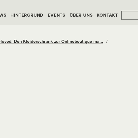
WS
HINTERGRUND
EVENTS
ÜBER UNS
KONTAKT
eloved: Den Kleiderschrank zur Onlineboutique ma...
/