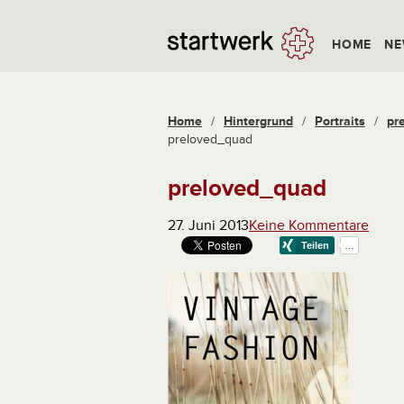
HOME
NE
Home
/
Hintergrund
/
Portraits
/
pr
preloved_quad
preloved_quad
27. Juni 2013
Keine Kommentare