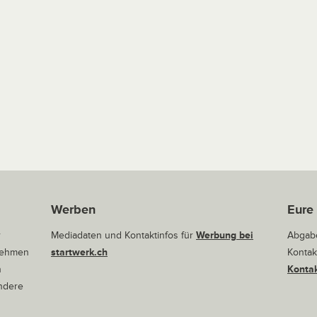
Werben
Eure
r
Mediadaten und Kontaktinfos für
Werbung bei
Abgabe
rnehmen
startwerk.ch
Kontak
n
Kontak
andere