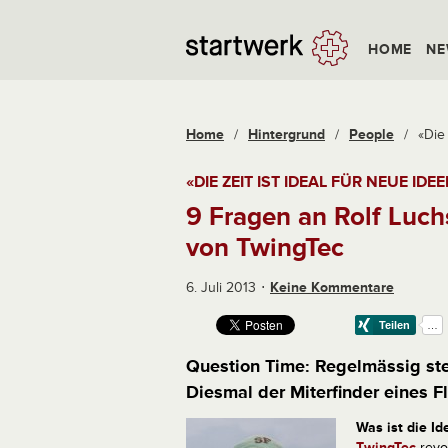
HOME
NE
Home
/
Hintergrund
/
People
/
«Die 
«DIE ZEIT IST IDEAL FÜR NEUE IDEE
9 Fragen an Rolf Luch
von TwingTec
6. Juli 2013
Keine Kommentare
Question Time: Regelmässig stel
Diesmal der Miterfinder eines F
Was ist die Id
TwingTec
revo