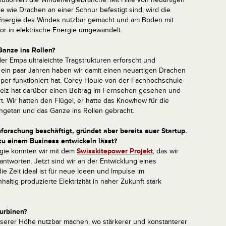
ie wie Drachen an einer Schnur befestigt sind, wird die
nergie des Windes nutzbar gemacht und am Boden mit
r in elektrische Energie umgewandelt.
anze ins Rollen?
er Empa ultraleichte Tragstrukturen erforscht und
r ein paar Jahren haben wir damit einen neuartigen Drachen
per funktioniert hat. Corey Houle von der Fachhochschule
iz hat darüber einen Beitrag im Fernsehen gesehen und
rt. Wir hatten den Flügel, er hatte das Knowhow für die
getan und das Ganze ins Rollen gebracht.
orschung beschäftigt, gründet aber bereits euer Startup.
h zu einem Business entwickeln lässt?
gie konnten wir mit dem
Swisskitepower Projekt
, das wir
ntworten. Jetzt sind wir an der Entwicklung eines
e Zeit ideal ist für neue Ideen und Impulse im
altig produzierte Elektrizität in naher Zukunft stark
urbinen?
serer Höhe nutzbar machen, wo stärkerer und konstanterer