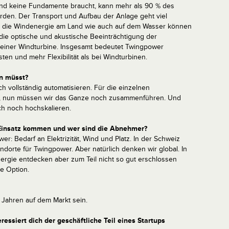
nd keine Fundamente braucht, kann mehr als 90 % des
erden. Der Transport und Aufbau der Anlage geht viel
ür die Windenergie am Land wie auch auf dem Wasser können
ie optische und akustische Beeinträchtigung der
 einer Windturbine. Insgesamt bedeutet Twingpower
en und mehr Flexibilität als bei Windturbinen.
en müsst?
 vollständig automatisieren. Für die einzelnen
 nun müssen wir das Ganze noch zusammenführen. Und
ch noch hochskalieren.
 Einsatz kommen und wer sind die Abnehmer?
r: Bedarf an Elektrizität, Wind und Platz. In der Schweiz
andorte für Twingpower. Aber natürlich denken wir global. In
energie entdecken aber zum Teil nicht so gut erschlossen
te Option.
 Jahren auf dem Markt sein.
ressiert dich der geschäftliche Teil eines Startups