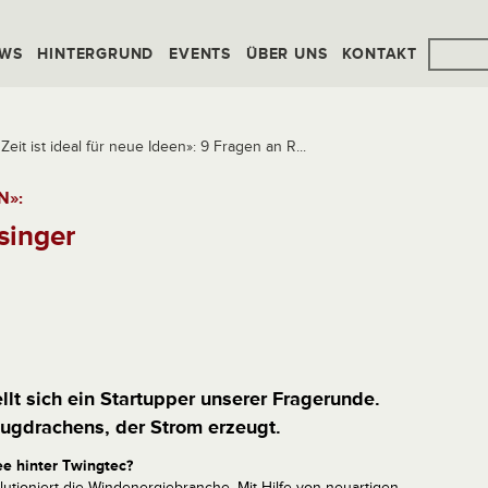
WS
HINTERGRUND
EVENTS
ÜBER UNS
KONTAKT
Zeit ist ideal für neue Ideen»: 9 Fragen an R...
N»:
singer
lt sich ein Startupper unserer Fragerunde.
lugdrachens, der Strom erzeugt.
ee hinter Twingtec?
lutioniert die Windenergiebranche. Mit Hilfe von neuartigen