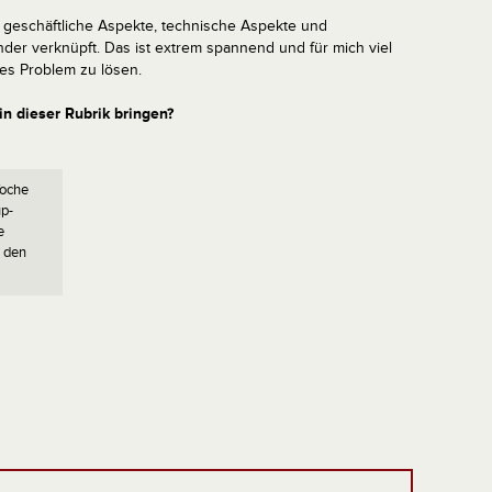
 geschäftliche Aspekte, technische Aspekte und
der verknüpft. Das ist extrem spannend und für mich viel
hes Problem zu lösen.
in dieser Rubrik bringen?
Woche
up-
e
t den