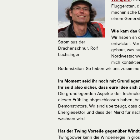
Fluggeräten, d
mechanische E
einem Generato
Wie kam das G
Wir haben an d
Strom aus der
entwickelt. Vo
Drachenschnur: Rolf
gebaut, was su
Luchsinger
Nordwestschwe
mich kontaktie
Bodenstation. So haben wir uns zusammen
Im Moment seid ihr noch mit Grundlagenf
Ihr seid also sicher, dass eure Idee sic
Die grundlegenden Aspekte der Technolo
diesen Frühling abgeschlossen haben, bea
Demonstrators. Wir sind überzeugt, dass di
Energiesektor und dass der Markt für nachh
wachsen wird.
Hat der Twing Vorteile gegenüber Windt
Twingpower kann die Windenergie in grös