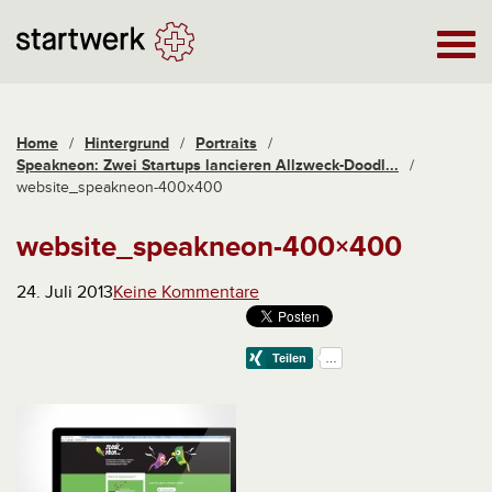
Home
/
Hintergrund
/
Portraits
/
Speakneon: Zwei Startups lancieren Allzweck-Doodl...
/
website_speakneon-400x400
website_speakneon-400×400
24. Juli 2013
Keine Kommentare