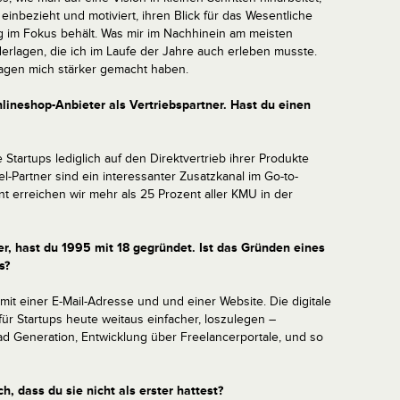
einbezieht und motiviert, ihren Blick für das Wesentliche
ig im Fokus behält. Was mir im Nachhinein am meisten
erlagen, die ich im Laufe der Jahre auch erleben musste.
lagen mich stärker gemacht haben.
lineshop-Anbieter als Vertriebspartner. Hast du einen
le Startups lediglich auf den Direktvertrieb ihrer Produkte
l-Partner sind ein interessanter Zusatzkanal im Go-to-
t erreichen wir mehr als 25 Prozent aller KMU in der
er, hast du 1995 mit 18 gegründet. Ist das Gründen eines
s?
mit einer E-Mail-Adresse und und einer Website. Die digitale
 für Startups heute weitaus einfacher, loszulegen –
ad Generation, Entwicklung über Freelancerportale, und so
h, dass du sie nicht als erster hattest?