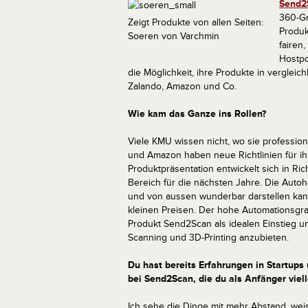
Send2
360-Gr
Zeigt Produkte von allen Seiten:
Produk
Soeren von Varchmin
fairen
Hostpo
die Möglichkeit, ihre Produkte in vergleic
Zalando, Amazon und Co.
Wie kam das Ganze ins Rollen?
Viele KMU wissen nicht, wo sie professio
und Amazon haben neue Richtlinien für ihre
Produktpräsentation entwickelt sich in Ri
Bereich für die nächsten Jahre. Die Auto
und von aussen wunderbar darstellen kann
kleinen Preisen. Der hohe Automationsgra
Produkt Send2Scan als idealen Einstieg u
Scanning und 3D-Printing anzubieten.
Du hast bereits Erfahrungen in Startups
bei Send2Scan, die du als Anfänger viel
Ich sehe die Dinge mit mehr Abstand, weiss