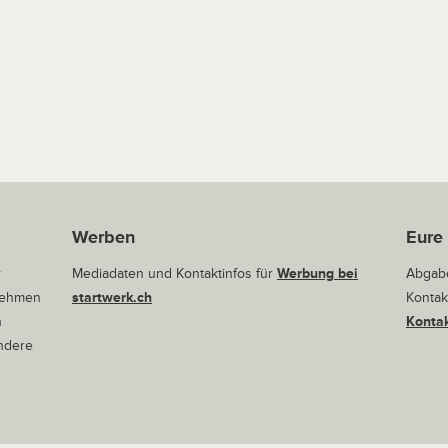
Werben
Eure
r
Mediadaten und Kontaktinfos für
Werbung bei
Abgabe
rnehmen
startwerk.ch
Kontak
n
Kontak
andere