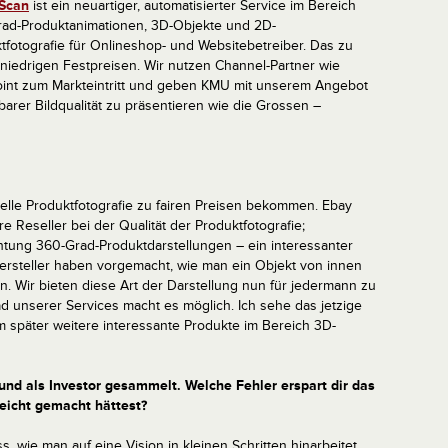
Scan
ist ein neuartiger, automatisierter Service im Bereich
ad-Produktanimationen, 3D-Objekte und 2D-
tfotografie für Onlineshop- und Websitebetreiber. Das zu
, niedrigen Festpreisen. Wir nutzen Channel-Partner wie
int zum Markteintritt und geben KMU mit unserem Angebot
hbarer Bildqualität zu präsentieren wie die Grossen –
nelle Produktfotografie zu fairen Preisen bekommen. Ebay
 Reseller bei der Qualität der Produktfotografie;
chtung 360-Grad-Produktdarstellungen – ein interessanter
hersteller haben vorgemacht, wie man ein Objekt von innen
. Wir bieten diese Art der Darstellung nun für jedermann zu
d unserer Services macht es möglich. Ich sehe das jetzige
m später weitere interessante Produkte im Bereich 3D-
 und als Investor gesammelt. Welche Fehler erspart dir das
leicht gemacht hättest?
, wie man auf eine Vision in kleinen Schritten hinarbeitet,