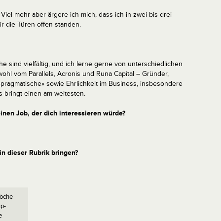
 Viel mehr aber ärgere ich mich, dass ich in zwei bis drei
ir die Türen offen standen.
e sind vielfältig, und ich lerne gerne von unterschiedlichen
ohl vom Parallels, Acronis und Runa Capital – Gründer,
-pragmatische» sowie Ehrlichkeit im Business, insbesondere
 bringt einen am weitesten.
nen Job, der dich interessieren würde?
in dieser Rubrik bringen?
Woche
up-
e