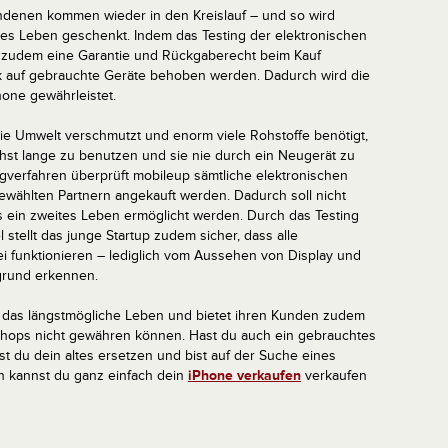
ndenen kommen wieder in den Kreislauf – und so wird
ges Leben geschenkt. Indem das Testing der elektronischen
ft zudem eine Garantie und Rückgaberecht beim Kauf
ick auf gebrauchte Geräte behoben werden. Dadurch wird die
hone gewährleistet.
ie Umwelt verschmutzt und enorm viele Rohstoffe benötigt,
chst lange zu benutzen und sie nie durch ein Neugerät zu
ngverfahren überprüft mobileup sämtliche elektronischen
ewählten Partnern angekauft werden. Dadurch soll nicht
ein zweites Leben ermöglicht werden. Durch das Testing
tellt das junge Startup zudem sicher, dass alle
i funktionieren – lediglich vom Aussehen von Display und
rgrund erkennen.
 das längstmögliche Leben und bietet ihren Kunden zudem
eshops nicht gewähren können. Hast du auch ein gebrauchtes
st du dein altes ersetzen und bist auf der Suche eines
h kannst du ganz einfach dein
iPhone verkaufen
verkaufen