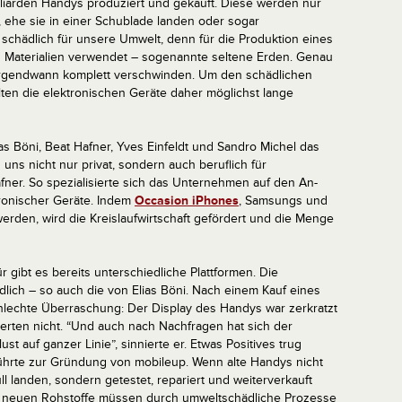
illiarden Handys produziert und gekauft. Diese werden nur
 ehe sie in einer Schublade landen oder sogar
chädlich für unsere Umwelt, denn für die Produktion eines
 Materialien verwendet – sogenannte seltene Erden. Genau
irgendwann komplett verschwinden. Um den schädlichen
ten die elektronischen Geräte daher möglichst lange
 Böni, Beat Hafner, Yves Einfeldt und Sandro Michel das
uns nicht nur privat, sondern auch beruflich für
afner. So spezialisierte sich das Unternehmen auf den An-
ronischer Geräte. Indem
Occasion iPhones
, Samsungs und
werden, wird die Kreislaufwirtschaft gefördert und die Menge
 gibt es bereits unterschiedliche Plattformen. Die
lich – so auch die von Elias Böni. Nach einem Kauf eines
hlechte Überraschung: Der Display des Handys war zerkratzt
ierten nicht. “Und auch nach Nachfragen hat sich der
st auf ganzer Linie”, sinnierte er. Etwas Positives trug
 führte zur Gründung von mobileup. Wenn alte Handys nicht
 landen, sondern getestet, repariert und weiterverkauft
e neuen Rohstoffe müssen durch umweltschädliche Prozesse