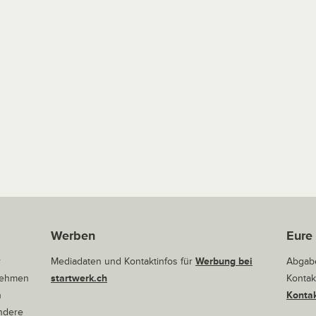
Werben
Eure
r
Mediadaten und Kontaktinfos für
Werbung bei
Abgabe
rnehmen
startwerk.ch
Kontak
n
Kontak
andere