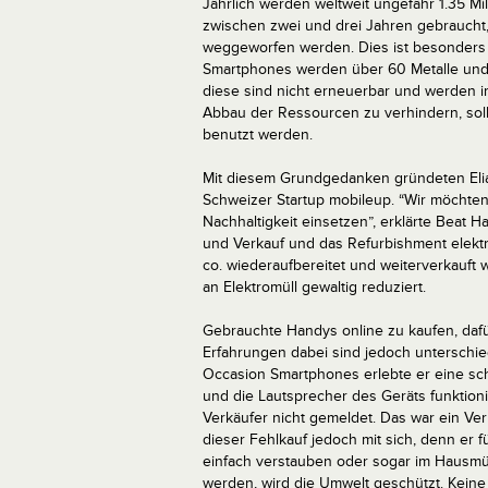
Jährlich werden weltweit ungefähr 1.35 M
zwischen zwei und drei Jahren gebraucht,
weggeworfen werden. Dies ist besonders s
Smartphones werden über 60 Metalle und
diese sind nicht erneuerbar und werden 
Abbau der Ressourcen zu verhindern, soll
benutzt werden.
Mit diesem Grundgedanken gründeten Elias
Schweizer Startup mobileup. “Wir möchten 
Nachhaltigkeit einsetzen”, erklärte Beat H
und Verkauf und das Refurbishment elekt
co. wiederaufbereitet und weiterverkauft 
an Elektromüll gewaltig reduziert.
Gebrauchte Handys online zu kaufen, dafür
Erfahrungen dabei sind jedoch unterschied
Occasion Smartphones erlebte er eine sc
und die Lautsprecher des Geräts funktion
Verkäufer nicht gemeldet. Das war ein Verlu
dieser Fehlkauf jedoch mit sich, denn er
einfach verstauben oder sogar im Hausmüll
werden, wird die Umwelt geschützt. Kein