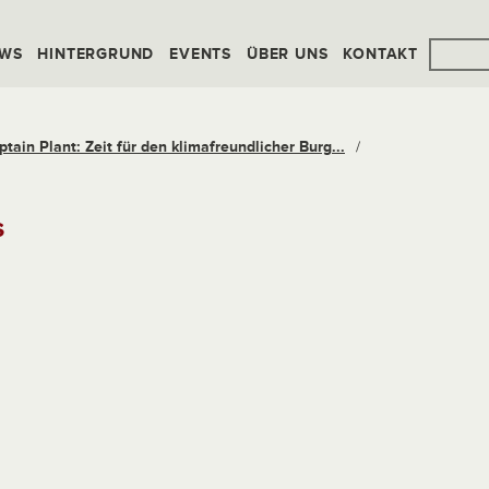
WS
HINTERGRUND
EVENTS
ÜBER UNS
KONTAKT
tain Plant: Zeit für den klimafreundlicher Burg...
/
s