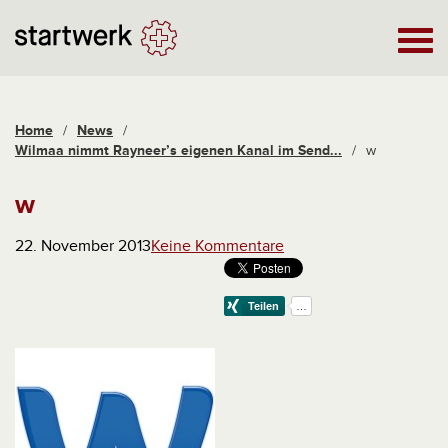
Home
/
News
/
Wilmaa nimmt Rayneer’s eigenen Kanal im Send...
/
w
w
22. November 2013
Keine Kommentare