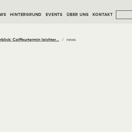
WS
HINTERGRUND
EVENTS
ÜBER UNS
KONTAKT
lick: Coiffeurtermin leichter...
/
news