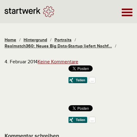
Home
/
Hintergrund
/
Portraits
/
Realmatch360: Neues Big Data-Startup liefert Nachf...
/
4. Februar 2014
Keine Kommentare
Kommentar schreiben