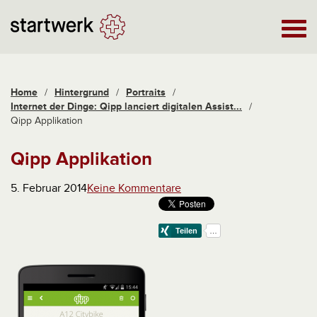
Home
/
Hintergrund
/
Portraits
/
Internet der Dinge: Qipp lanciert digitalen Assist...
/
Qipp Applikation
Qipp Applikation
5. Februar 2014
Keine Kommentare