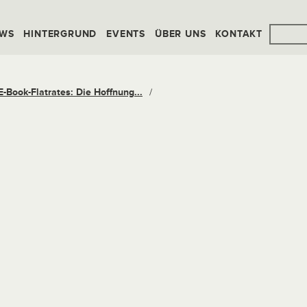
WS
HINTERGRUND
EVENTS
ÜBER UNS
KONTAKT
E-Book-Flatrates: Die Hoffnung...
/