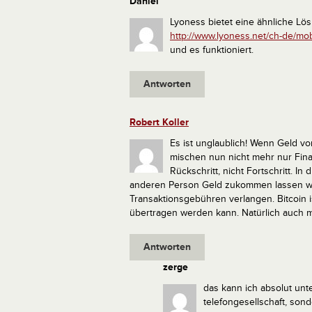
Daniel
Lyoness bietet eine ähnliche Lö
http://www.lyoness.net/ch-de/mo
und es funktioniert.
Antworten
Robert Koller
Es ist unglaublich! Wenn Geld v
mischen nun nicht mehr nur Finan
Rückschritt, nicht Fortschritt.
In 
anderen Person Geld zukommen lassen will,
Transaktionsgebühren verlangen. Bitcoin i
übertragen werden kann. Natürlich auch m
Antworten
zerge
das kann ich absolut unte
telefongesellschaft, sonde