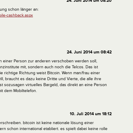
24. Juni 2014 um 08:20
sung schon länger an:
bile-cashback.aspx
24. Juni 2014 um 08:42
on einer Person zur anderen verschoben werden soll,
zinstitute mit, sondern auch noch die Telcos. Das ist
die richtige Richtung weist Bitcoin. Wenn man/frau einer
 braucht es dazu keine Dritte und Vierte, die alle ihre
st sozusagen virtuelles Bargeld, das direkt an eine Person
it dem Mobiltelefon.
10. Juli 2014 um 18:12
rschreiben. bitcoin ist keine nationale lösung einer
rn schon international etabliert. es spielt dabei keine rolle