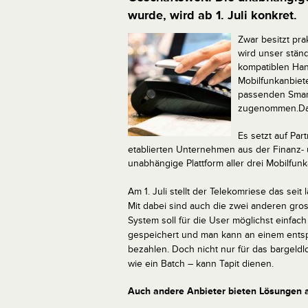
wurde, wird ab 1. Juli konkret.
Zwar besitzt pr
wird unser ständ
kompatiblen Han
Mobilfunkanbiet
passenden Smart
zugenommen.Dami
Es setzt auf Pa
etablierten Unternehmen aus der Finanz- u
unabhängige Plattform aller drei Mobilfun
Am 1. Juli stellt der Telekomriese das se
Mit dabei sind auch die zwei anderen gr
System soll für die User möglichst einfac
gespeichert und man kann an einem ent
bezahlen. Doch nicht nur für das bargeld
wie ein Batch – kann Tapit dienen.
Auch andere Anbieter bieten Lösungen 