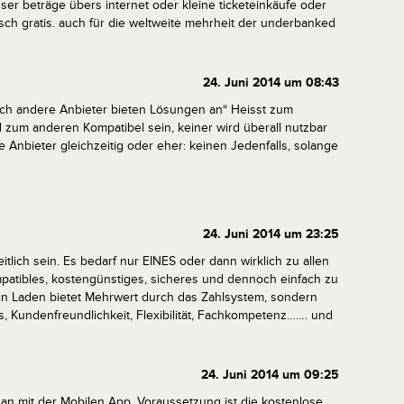
ser beträge übers internet oder kleine ticketeinkäufe oder
isch gratis. auch für die weltweite mehrheit der underbanked
24. Juni 2014 um 08:43
Auch andere Anbieter bieten Lösungen an“
Heisst zum
d zum anderen Kompatibel sein, keiner wird überall nutzbar
 Anbieter gleichzeitig oder eher: keinen
Jedenfalls, solange
24. Juni 2014 um 23:25
tlich sein. Es bedarf nur EINES oder dann wirklich zu allen
atibles, kostengünstiges, sicheres und dennoch einfach zu
n Laden bietet Mehrwert durch das Zahlsystem, sondern
s, Kundenfreundlichkeit, Flexibilität, Fachkompetenz……. und
24. Juni 2014 um 09:25
 an mit der Mobilen App, Voraussetzung ist die kostenlose