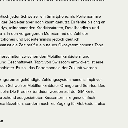
aktisch jeder Schweizer ein Smartphone, als Portemonnaie
iger Begleiter aber noch kaum genutzt. Es fehlte bislang an
dys, teilnehmenden Kreditinstituten, Detailhändlern und
ern. In den vergangenen Monaten hat die Zahl der
phones und Ladenterminals jedoch deutlich
t ist die Zeit reif für ein neues Ökosystem namens Tapit.
rtnerschaften zwischen den Mobilfunkanbietern und
nd Geschäftswelt. Tapit, von Swisscom entwickelt, ist eine
kanbieter. Es soll das Portemonnaie der Zukunft werden.
it längerem angekündigte Zahlungssystem namens Tapit vor.
ossen Schweizer Mobilfunkanbieter Orange und Sunrise. Das
h sein: Die Kreditkartendaten werden auf der SIM-Karte
sprechend
ausgestatteten
Kassenterminal ganz einfach
lose Bezahlen, sondern auch als Zugang für Gebäude – also
an