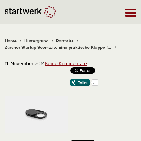
Home
/
Hintergrund
/
Portraits
/
Zürcher Startup Soomz.io: Eine praktische Klappe f...
/
11. November 2014
Keine Kommentare