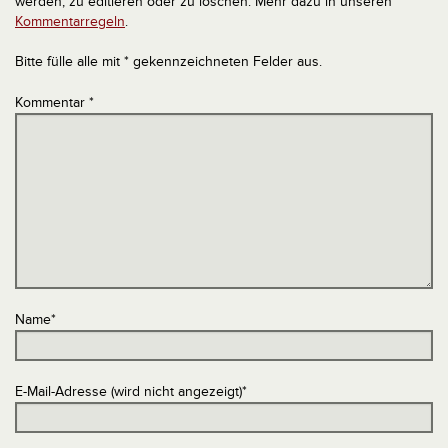
werden, zu editieren oder zu löschen. Mehr dazu in unseren
Kommentarregeln
.
Bitte fülle alle mit * gekennzeichneten Felder aus.
Kommentar
*
Name
*
E-Mail-Adresse (wird nicht angezeigt)
*