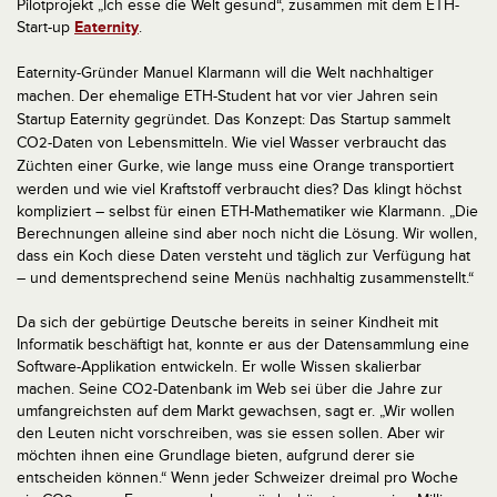
Pilotprojekt „Ich esse die Welt gesund“, zusammen mit dem ETH-
Start-up
Eaternity
.
Eaternity-Gründer Manuel Klarmann will die Welt nachhaltiger
machen. Der ehemalige ETH-Student hat vor vier Jahren sein
Startup Eaternity
gegründet. Das Konzept: Das Startup sammelt
CO
-Daten von Lebensmitteln. Wie viel Wasser verbraucht das
2
Züchten einer Gurke, wie lange muss eine Orange transportiert
werden und wie viel Kraftstoff verbraucht dies?
Das klingt höchst
kompliziert – selbst für einen ETH-Mathematiker wie Klarmann. „Die
Berechnungen alleine sind aber noch nicht die Lösung. Wir wollen,
dass ein Koch diese Daten versteht und täglich zur Verfügung hat
– und dementsprechend seine Menüs nachhaltig zusammenstellt.“
Da sich der gebürtige Deutsche bereits in seiner Kindheit mit
Informatik beschäftigt hat, konnte er aus der Datensammlung eine
Software-Applikation entwickeln. Er wolle Wissen skalierbar
machen. Seine CO
-Datenbank im Web sei über die Jahre zur
2
umfangreichsten auf dem Markt gewachsen, sagt er. „Wir wollen
den Leuten nicht vorschreiben, was sie essen sollen. Aber wir
möchten ihnen eine Grundlage bieten, aufgrund derer sie
entscheiden können.“ Wenn jeder Schweizer dreimal pro Woche