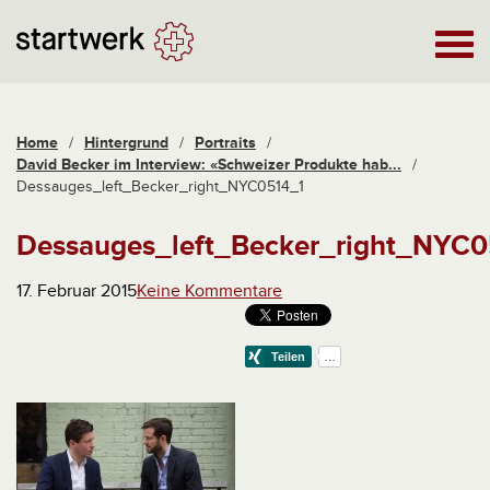
Home
/
Hintergrund
/
Portraits
/
David Becker im Interview: «Schweizer Produkte hab...
/
Dessauges_left_Becker_right_NYC0514_1
Dessauges_left_Becker_right_NYC0
17. Februar 2015
Keine Kommentare